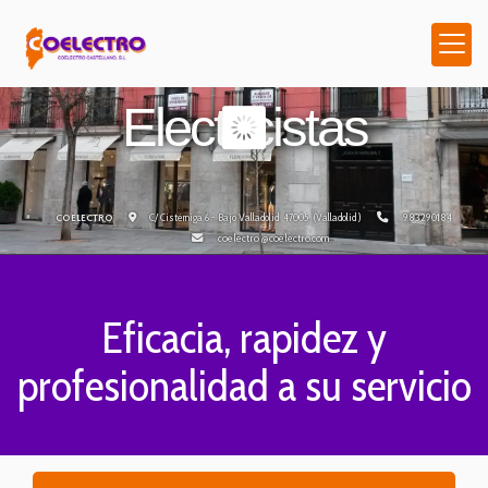
Electricistas
C/ Cistérniga 6 - Bajo
Valladolid
47005
(Valladolid )
983290184
COELECTRO
coelectro
coelectro.com
Electricistas en Valla
Eficacia, rapidez y
profesionalidad a su servicio