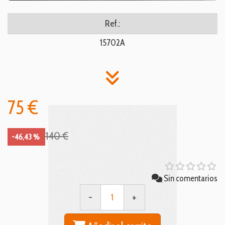
Ref.:
15702A
75 €
140 €
-46,43 %
Sin comentarios
-
+